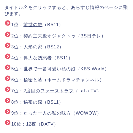
タイトル名をクリックすると、あらすじ情報のページに飛
びます。
1位：
前世の敵
（BS11）
2位：
契約主夫殿オジャクトゥ
（BS日テレ）
3位：
人形の家
（BS12）
4位：
偉大な誘惑者
（BS11）
5位：
世界で一番可愛い私の娘
（KBS World）
6位：
秘密と嘘
（ホームドラマチャンネル）
7位：
2度目のファーストラブ
（LaLa TV）
8位：
秘密の森
（BS11）
9位：
たった一人の私の味方
（WOWOW）
10位：
12夜
（DATV）