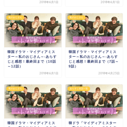
2018年6月1日
2018年6月1日
私のおじさん
私のおじさん
韓国ドラマ・マイディアミス
韓国ドラマ・マイディアミス
ター～私のおじさん～-あらす
ター～私のおじさん～-あらす
じと感想！最終回まで（10話
じと感想！最終回まで（7話～
～12話）
9話）
2018年6月1日
2018年4月23日
私のおじさん
あらすじ全話一覧
韓国ドラマ・マイディアミス
韓ドラ「マイディアミスター