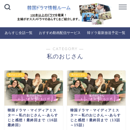
あらすじ全話一覧
おすすめ動画配信サービス
韓ドラ最新放送予定一覧
― CATEGORY ―
私のおじさん
私のおじさん
私のおじさん
韓国ドラマ・マイディアミス
韓国ドラマ・マイディアミス
ター～私のおじさん～-あらす
ター～私のおじさん～-あらす
じと感想！最終回まで（16話
じと感想！最終回まで（13話
最終回）
～15話）