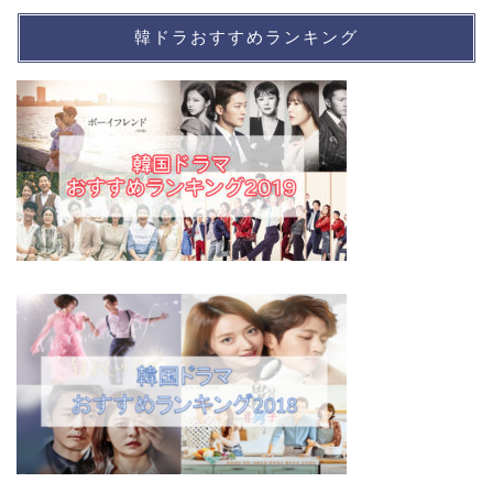
韓ドラおすすめランキング