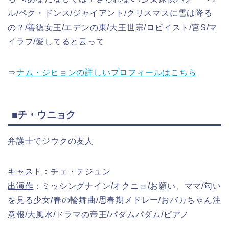
ル/ペク・ドンス/ジャイアント/クリスマスに雪は降る
の？/善徳女王/エデンの東/大王世宗/ロビイスト/宮S/マ
イラブ/愛してると云って
⇒
ナム・ジヒョンの詳しいプロフィールはこちら
■チ・ウニョク
弁護士でジウクの友人
キャスト
：チェ・テジュン
出演作
：ミッシングナイン/オクニョ/お願い、ママ/匂い
を見る少女/春の輪舞曲/思春期メドレー/おバカちゃん注
意報/大風水/ドラマの帝王/パダムパダム/ピアノ