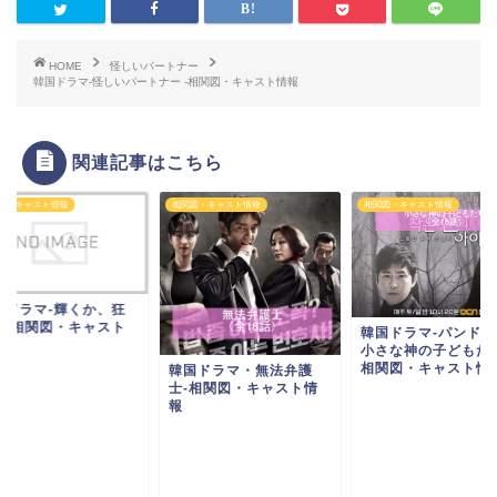
HOME
怪しいパートナー
韓国ドラマ-怪しいパートナー -相関図・キャスト情報
関連記事はこちら
図・キャスト情報
相関図・キャスト情報
相関図・キャスト情報
国ドラマ-輝くか、狂
か-相関図・キャスト
韓国ドラマ-パンドラ
報
小さな神の子どもたち
相関図・キャスト情
韓国ドラマ・無法弁護
士-相関図・キャスト情
報