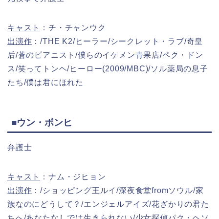
キャスト
：チ・チャンウク
出演作
：/THE K2/ヒーラー/シークレット・ラブ/奇皇
后/蒼のピアニスト/僕らのイケメン青果店/ペク・ドン
ス/笑ってトンヘ/ヒーロー(2009/MBC)/ソル薬局の息子
たち/僕は君にほれた
■ウン・ボンヒ
弁護士
キャスト
：ナム・ジヒョン
出演作
：/ショッピング王ルイ/深夜食堂fromソウル/家
族なのにどうして？/エンジェルアイズ/花ざかりの君た
ちへ/あなたなしでは生きられない/少女探偵パク・ヘソ