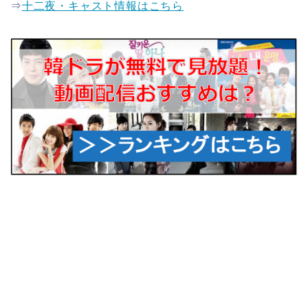
⇒
十二夜・キャスト情報はこちら