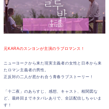
元KARAのスンヨンが主演のラブロマンス！
ニューヨークから来た現実主義者の女性と日本から来
たロマン主義者の男性。
正反対の二人が惹かれ合う青春ラブストーリー！
「十二夜」のあらすじ、感想、キャスト、相関図な
ど、最終回までネタバレありで、全話配信しちゃいま
す！