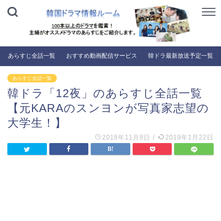
あらすじ全話一覧
おすすめ動画配信サービス
韓ドラ最新放送予定一覧
あらすじ全話一覧
韓ドラ「12夜」のあらすじ全話一覧
【元KARAのスンヨンが写真家志望の
大学生！】
2018年11月8日
/
2019年1月22日