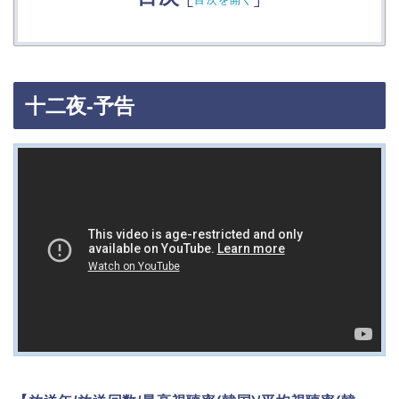
十二夜-予告