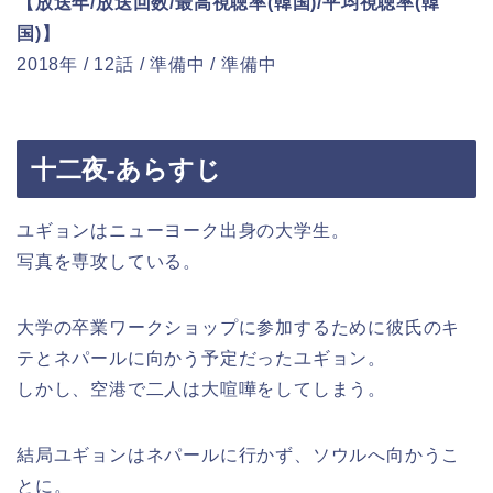
【放送年/放送回数/最高視聴率(韓国)/平均視聴率(韓
国)】
2018年 / 12話 / 準備中 / 準備中
十二夜-あらすじ
ユギョンはニューヨーク出身の大学生。
写真を専攻している。
大学の卒業ワークショップに参加するために彼氏のキ
テとネパールに向かう予定だったユギョン。
しかし、空港で二人は大喧嘩をしてしまう。
結局ユギョンはネパールに行かず、ソウルへ向かうこ
とに。