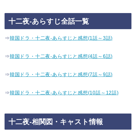
十二夜-あらすじ全話一覧
⇒
韓国ドラ・十二夜-あらすじと感想(1話～3話)
⇒
韓国ドラ・十二夜-あらすじと感想(4話～6話)
⇒
韓国ドラ・十二夜-あらすじと感想(7話～9話)
⇒
韓国ドラ・十二夜-あらすじと感想(10話～12話)
十二夜-相関図・キャスト情報