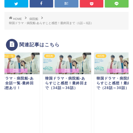
HOME
病院船
韓国ドラマ・病院船-あらすじと感想！最終回まで（1話～3話）
関連記事はこちら
すじ全話一覧
病院船
病院船
国ドラマ・病院船-あ
韓国ドラマ・病院船-あ
韓国ドラマ・病院船-
すじ全話一覧-最終回
らすじと感想！最終回ま
らすじと感想！最終
で感想あり！
で（34話～36話）
で（28話～30話）