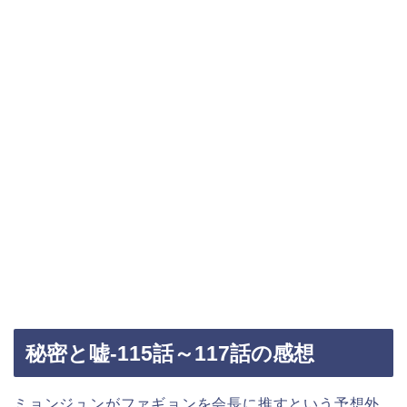
秘密と嘘-115話～117話の感想
ミョンジュンがファギョンを会長に推すという予想外