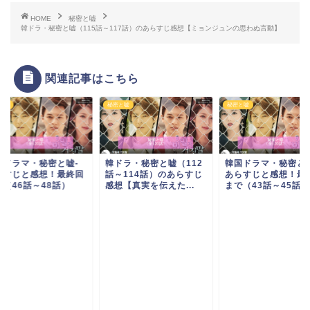
HOME
秘密と嘘
韓ドラ・秘密と嘘（115話～117話）のあらすじ感想【ミョンジュンの思わぬ言動】
関連記事はこちら
と嘘
秘密と嘘
秘密と嘘
国ドラマ・秘密と嘘-
韓ドラ・秘密と嘘（112
韓国ドラマ・秘密と嘘
らすじと感想！最終回
話～114話）のあらすじ
あらすじと感想！最
で（46話～48話）
感想【真実を伝えた...
まで（43話～45話）