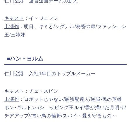
仁川空港 運営企画チームの新人
キャスト
：イ・ジェフン
出演作
：明日、キミと/シグナル/秘密の扉/ファッション
王/三姉妹
■ハン・ヨルム
仁川空港 入社1年目のトラブルメーカー
キャスト
：チェ・スビン
出演作
：ロボットじゃない/最強配達人/逆賊-民の英雄
ホン･ギルドン-/ショッピング王ルイ/雲が描いた月明り/
チアアップ!/青い鳥の輪舞/スパイ～愛を守るもの～