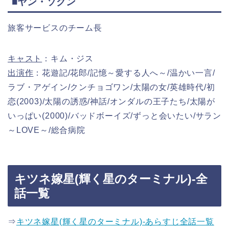
■ヤン・ソグン
旅客サービスのチーム長
キャスト
：キム・ジス
出演作
：花遊記/花郎/記憶～愛する人へ～/温かい一言/
ラブ・アゲイン/クンチョゴワン/太陽の女/英雄時代/初
恋(2003)/太陽の誘惑/神話/オンダルの王子たち/太陽が
いっぱい(2000)/バッドボーイズ/ずっと会いたい/サラン
～LOVE～/総合病院
キツネ嫁星(輝く星のターミナル)-全
話一覧
⇒
キツネ嫁星(輝く星のターミナル)-あらすじ全話一覧