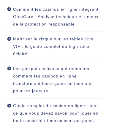
Comment les casinos en ligne intègrent
GamCare : Analyse technique et enjeux
de la protection responsable
Maîtriser le risque sur les tables Live
VIP : le guide complet du high‑roller
éclairé
Les jackpots estivaux qui redonnent :
comment les casinos en ligne
transforment leurs gains en bienfaits
pour les joueurs
Guide complet du casino en ligne : tout
ce que vous devez savoir pour jouer en
toute sécurité et maximiser vos gains