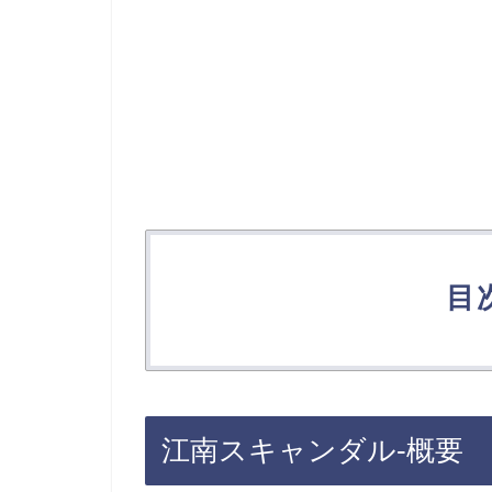
目
江南スキャンダル-概要