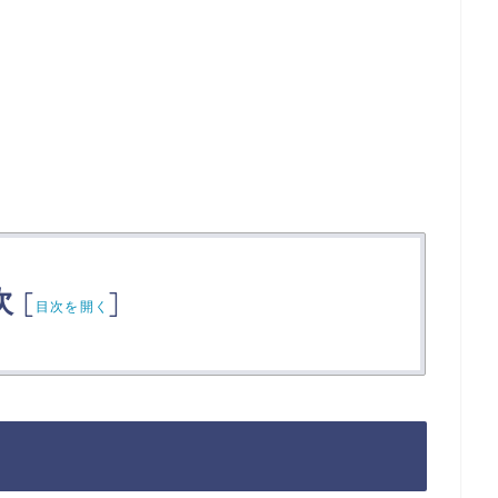
次
[
]
目次を開く