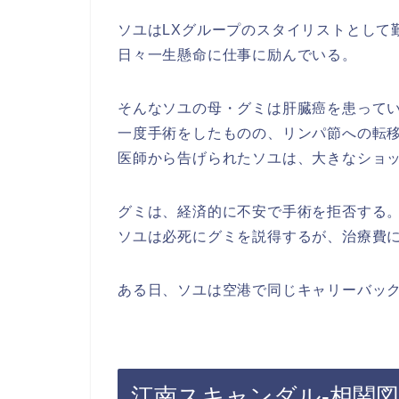
ソユはLXグループのスタイリストとして
日々一生懸命に仕事に励んでいる。
そんなソユの母・グミは肝臓癌を患って
一度手術をしたものの、リンパ節への転
医師から告げられたソユは、大きなショ
グミは、経済的に不安で手術を拒否する
ソユは必死にグミを説得するが、治療費
ある日、ソユは空港で同じキャリーバッ
江南スキャンダル-相関図