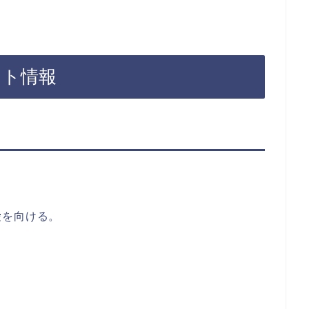
スト情報
愛を向ける。