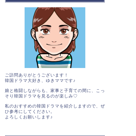
ご訪問ありがとうございます！
韓国ドラマ大好き、ゆきママです♪
娘と格闘しながらも、家事と子育ての間に、こっ
そり韓国ドラマを見るのが楽しみ♡
私のおすすめの韓国ドラマを紹介しますので、ぜ
ひ参考にしてください。
よろしくお願いします♪