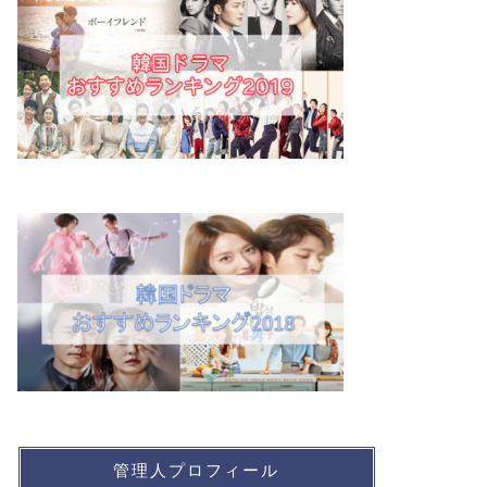
管理人プロフィール