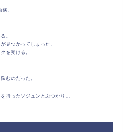
勤務。
いる。
移が見つかってしまった。
ックを受ける。
。
に悩むのだった。
クを持ったソジュンとぶつかり…