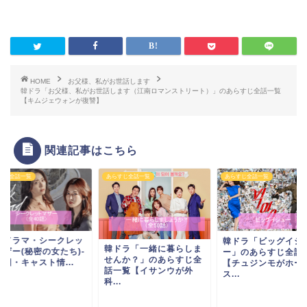
HOME
お父様、私がお世話します
韓ドラ「お父様、私がお世話します（江南ロマンストリート）」のあらすじ全話一覧
【キムジェウォンが復讐】
関連記事はこちら
すじ全話一覧
あらすじ全話一覧
あらすじ全話一覧
国ドラマ・シークレッ
韓ドラ「ビッグイシ
韓ドラ「一緒に暮らしま
マザー(秘密の女たち)-
ー」のあらすじ全話
せんか？」のあらすじ全
図・キャスト情...
【チュジンモがホー
話一覧【イサンウが外
ス...
科...