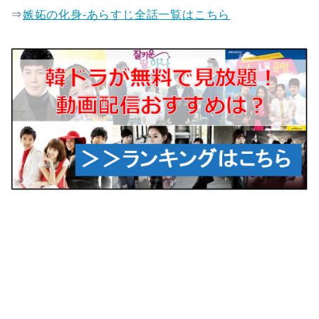
⇒
嫉妬の化身-あらすじ全話一覧はこちら