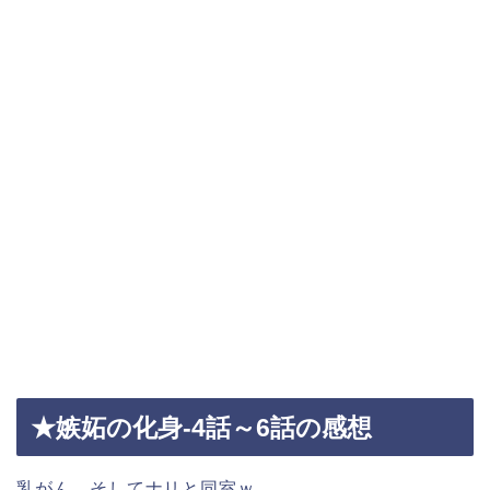
★嫉妬の化身-4話～6話の感想
乳がん、そしてナリと同室ｗ