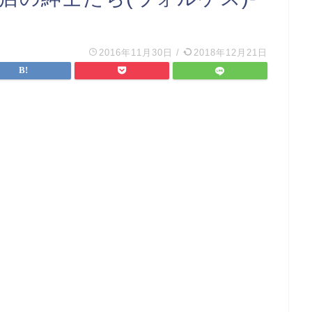
2016年11月30日
/
2018年12月21日