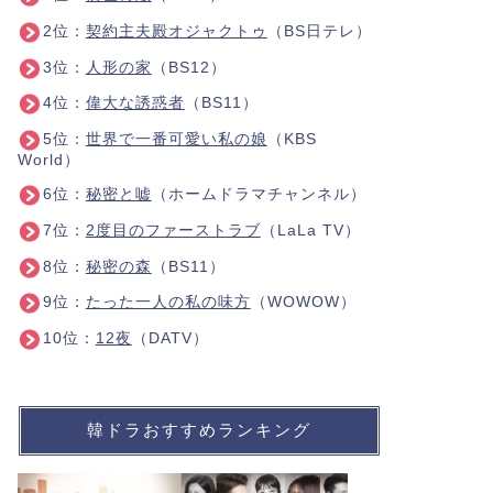
2位：
契約主夫殿オジャクトゥ
（BS日テレ）
3位：
人形の家
（BS12）
4位：
偉大な誘惑者
（BS11）
5位：
世界で一番可愛い私の娘
（KBS
World）
6位：
秘密と嘘
（ホームドラマチャンネル）
7位：
2度目のファーストラブ
（LaLa TV）
8位：
秘密の森
（BS11）
9位：
たった一人の私の味方
（WOWOW）
10位：
12夜
（DATV）
韓ドラおすすめランキング