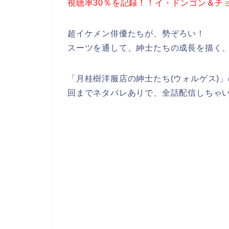
視聴率30％を記録！！イ・ドンゴン＆チ
超イケメン俳優たちが、勢ぞろい！
スーツを通して、紳士たちの成長を描く
「月桂樹洋服店の紳士たち(ウォルゲス)
回までネタバレありで、全話配信しちゃ