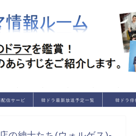
画配信サービ
韓ドラ最新放送予定一覧
韓ドラ俳
ス
店の紳士たち(ウォルゲス)-