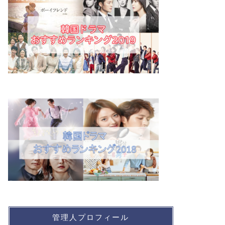
管理人プロフィール