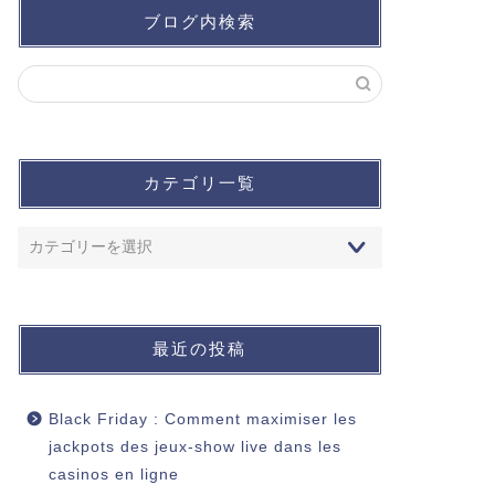
ブログ内検索
カテゴリ一覧
最近の投稿
Black Friday : Comment maximiser les
jackpots des jeux‑show live dans les
casinos en ligne