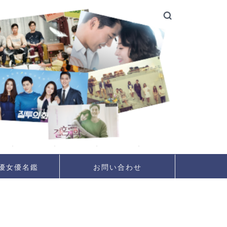
優女優名鑑
お問い合わせ