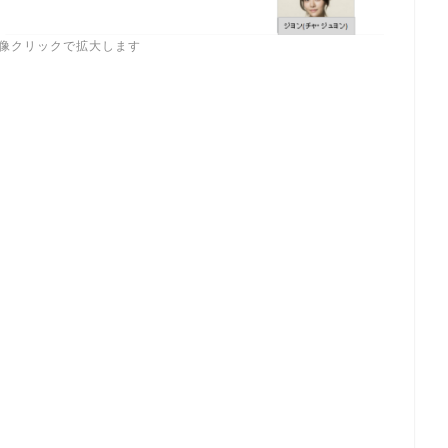
画像クリックで拡大します