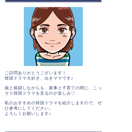
ご訪問ありがとうございます！
韓国ドラマ大好き、ゆきママです♪
娘と格闘しながらも、家事と子育ての間に、こっ
そり韓国ドラマを見るのが楽しみ♡
私のおすすめの韓国ドラマを紹介しますので、ぜ
ひ参考にしてください。
よろしくお願いします♪