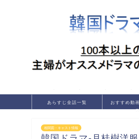
あらすじ全話一覧
おすすめ動
相関図・キャスト情報
韓国ドラマ-月桂樹洋服