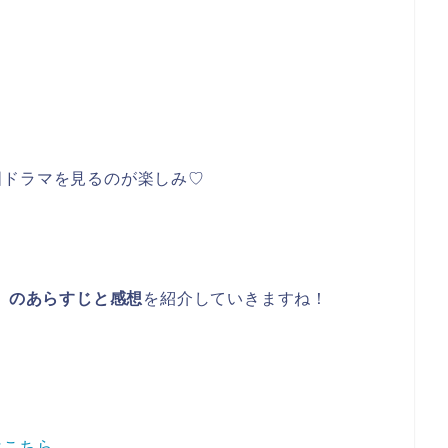
国ドラマを見るのが楽しみ♡
話）のあらすじと感想
を紹介していきますね！
はこちら