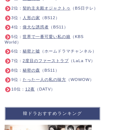
2位：
契約主夫殿オジャクトゥ
（BS日テレ）
3位：
人形の家
（BS12）
4位：
偉大な誘惑者
（BS11）
5位：
世界で一番可愛い私の娘
（KBS
World）
6位：
秘密と嘘
（ホームドラマチャンネル）
7位：
2度目のファーストラブ
（LaLa TV）
8位：
秘密の森
（BS11）
9位：
たった一人の私の味方
（WOWOW）
10位：
12夜
（DATV）
韓ドラおすすめランキング