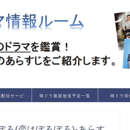
画配信サービ
韓ドラ最新放送予定一覧
韓ドラ俳
ス
ろ(恋はぽろぽろ)-あらす