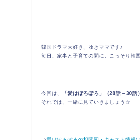
韓国ドラマ大好き、ゆきママです♪
毎日、家事と子育ての間に、こっそり韓
今回は、
「愛はぽろぽろ」（28話～30
それでは、一緒に見ていきましょう☆
⇒
愛はぽろぽろの相関図・キャスト情報