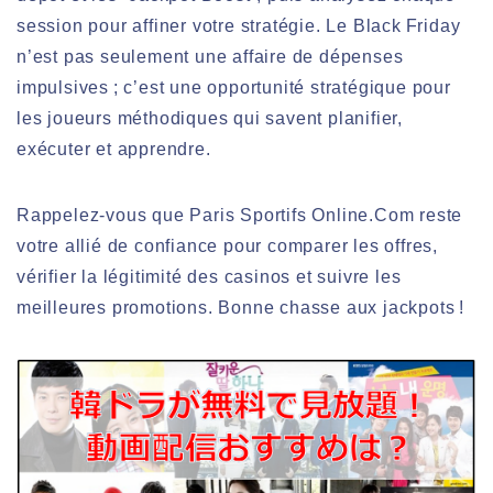
session pour affiner votre stratégie. Le Black Friday
n’est pas seulement une affaire de dépenses
impulsives ; c’est une opportunité stratégique pour
les joueurs méthodiques qui savent planifier,
exécuter et apprendre.
Rappelez‑vous que Paris Sportifs Online.Com reste
votre allié de confiance pour comparer les offres,
vérifier la légitimité des casinos et suivre les
meilleures promotions. Bonne chasse aux jackpots !