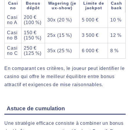
Casi
Bonus
Wagering (je
Limite de
Cash
no
dépôt
ux‑show)
jackpot
back
Casi
200 €
30x (20 %)
5 000 €
10 %
no A
(100 %)
Casi
150 €
25x (15 %)
3 500 €
12 %
no B
(150 %)
Casi
250 €
35x (25 %)
6 000 €
8 %
no C
(125 %)
En comparant ces critères, le joueur peut identifier le
casino qui offre le meilleur équilibre entre bonus
attractif et exigences de mise raisonnables.
Astuce de cumulation
Une stratégie efficace consiste à combiner un bonus