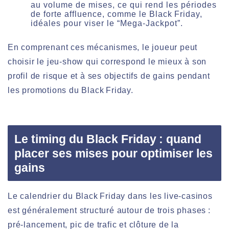
au volume de mises, ce qui rend les périodes
de forte affluence, comme le Black Friday,
idéales pour viser le “Mega‑Jackpot”.
En comprenant ces mécanismes, le joueur peut
choisir le jeu‑show qui correspond le mieux à son
profil de risque et à ses objectifs de gains pendant
les promotions du Black Friday.
Le timing du Black Friday : quand
placer ses mises pour optimiser les
gains
Le calendrier du Black Friday dans les live‑casinos
est généralement structuré autour de trois phases :
pré‑lancement, pic de trafic et clôture de la