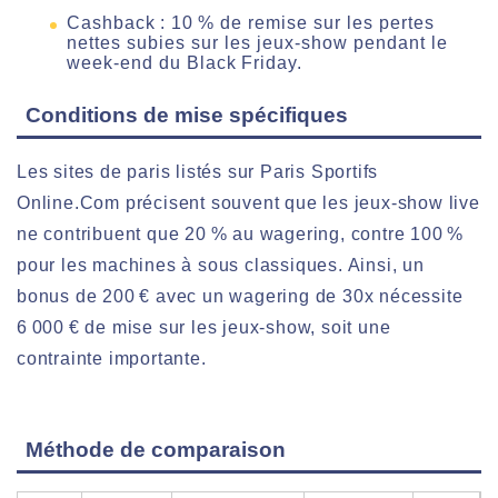
Cashback : 10 % de remise sur les pertes
nettes subies sur les jeux‑show pendant le
week‑end du Black Friday.
Conditions de mise spécifiques
Les sites de paris listés sur Paris Sportifs
Online.Com précisent souvent que les jeux‑show live
ne contribuent que 20 % au wagering, contre 100 %
pour les machines à sous classiques. Ainsi, un
bonus de 200 € avec un wagering de 30x nécessite
6 000 € de mise sur les jeux‑show, soit une
contrainte importante.
Méthode de comparaison