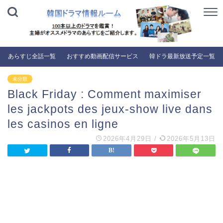
あらすじ全話一覧
おすすめ動画配信サービス
韓ドラ最新放送予定一覧
未分類
Black Friday : Comment maximiser
les jackpots des jeux‑show live dans
les casinos en ligne
2026年4月29日
/
2026年5月13日