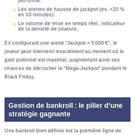
jeu‑show.
Les alertes de hausse de jackpot (ex. +20 %
en 10 minutes).
Le volume de mise en temps réel, indicateur
de la densité de joueurs.
En configurant une alerte “Jackpot > 5 000 €”, le
joueur peut intervenir exactement au moment où le
gain potentiel est maximal, augmentant ainsi ses
chances de décrocher le “Mega‑Jackpot” pendant le
Black Friday.
Gestion de bankroll : le pilier d’une
stratégie gagnante
Une bankroll bien définie est la première ligne de