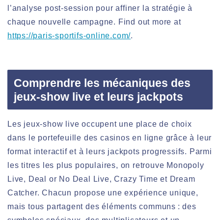
l’analyse post‑session pour affiner la stratégie à
chaque nouvelle campagne. Find out more at
https://paris-sportifs-online.com/
.
Comprendre les mécaniques des
jeux‑show live et leurs jackpots
Les jeux‑show live occupent une place de choix
dans le portefeuille des casinos en ligne grâce à leur
format interactif et à leurs jackpots progressifs. Parmi
les titres les plus populaires, on retrouve Monopoly
Live, Deal or No Deal Live, Crazy Time et Dream
Catcher. Chacun propose une expérience unique,
mais tous partagent des éléments communs : des