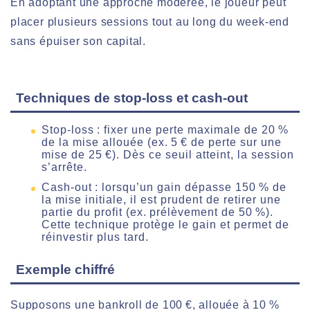
En adoptant une approche modérée, le joueur peut
placer plusieurs sessions tout au long du week‑end
sans épuiser son capital.
Techniques de stop‑loss et cash‑out
Stop‑loss : fixer une perte maximale de 20 %
de la mise allouée (ex. 5 € de perte sur une
mise de 25 €). Dès ce seuil atteint, la session
s’arrête.
Cash‑out : lorsqu’un gain dépasse 150 % de
la mise initiale, il est prudent de retirer une
partie du profit (ex. prélèvement de 50 %).
Cette technique protège le gain et permet de
réinvestir plus tard.
Exemple chiffré
Supposons une bankroll de 100 €, allouée à 10 %