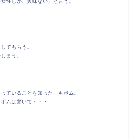
の女性しか、興味ない」と言う。
介してもらう。
でしまう。
わっていることを知った、キボム。
キボムは驚いて・・・
・