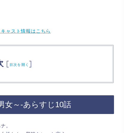
・キャスト情報はこちら
次
[
]
目次を開く
女～-あらすじ10話
ハナ。