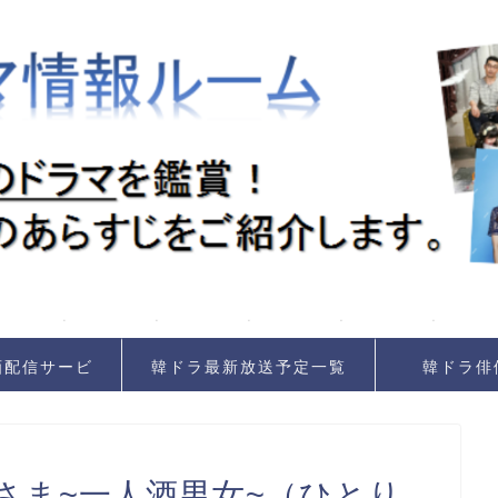
画配信サービ
韓ドラ最新放送予定一覧
韓ドラ俳
ス
さま~一人酒男女~（ひとり