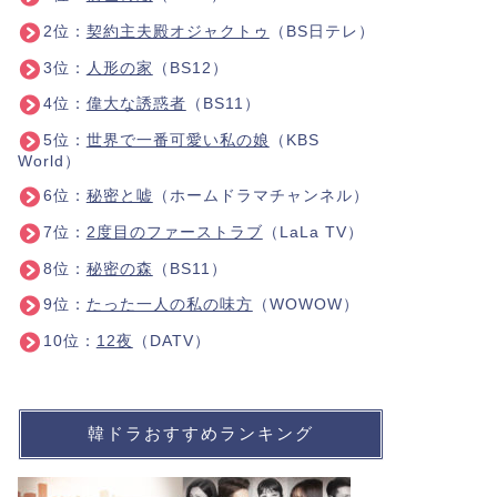
2位：
契約主夫殿オジャクトゥ
（BS日テレ）
3位：
人形の家
（BS12）
4位：
偉大な誘惑者
（BS11）
5位：
世界で一番可愛い私の娘
（KBS
World）
6位：
秘密と嘘
（ホームドラマチャンネル）
7位：
2度目のファーストラブ
（LaLa TV）
8位：
秘密の森
（BS11）
9位：
たった一人の私の味方
（WOWOW）
10位：
12夜
（DATV）
韓ドラおすすめランキング