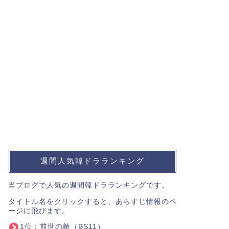
週間人気韓ドラランキング
当ブログで人気の週間韓ドラランキングです。
タイトル名をクリックすると、あらすじ情報のペ
ージに飛びます。
1位：
前世の敵
（BS11）