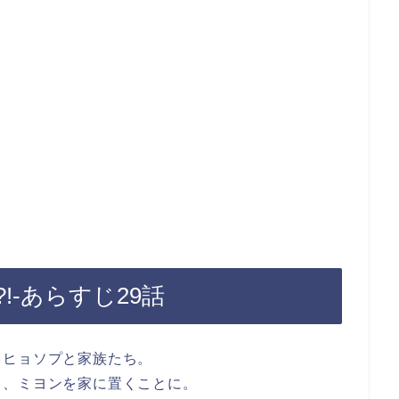
-あらすじ29話
くヒョソプと家族たち。
も、ミヨンを家に置くことに。