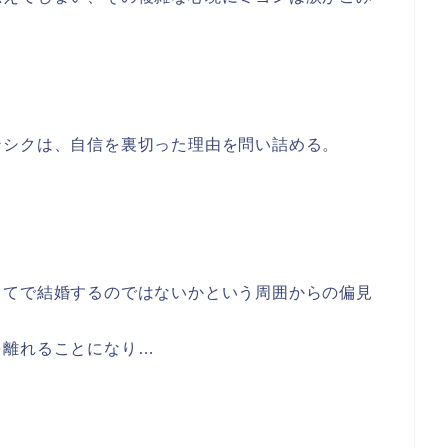
ンシクは、自信を裏切った理由を問い詰める。
当てで結婚するのではないかという周囲からの偏見
を離れることになり…