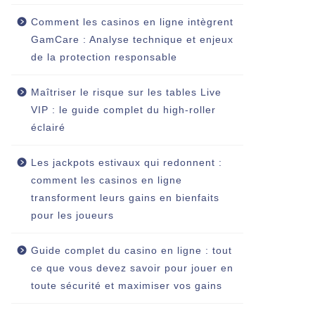
Comment les casinos en ligne intègrent
GamCare : Analyse technique et enjeux
de la protection responsable
Maîtriser le risque sur les tables Live
VIP : le guide complet du high‑roller
éclairé
Les jackpots estivaux qui redonnent :
comment les casinos en ligne
transforment leurs gains en bienfaits
pour les joueurs
Guide complet du casino en ligne : tout
ce que vous devez savoir pour jouer en
toute sécurité et maximiser vos gains