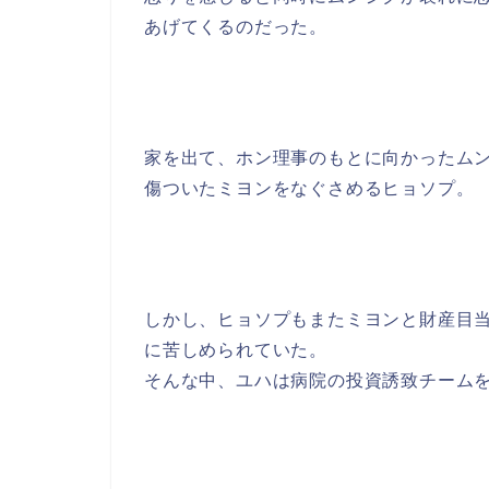
あげてくるのだった。
家を出て、ホン理事のもとに向かったム
傷ついたミヨンをなぐさめるヒョソプ。
しかし、ヒョソプもまたミヨンと財産目
に苦しめられていた。
そんな中、ユハは病院の投資誘致チーム