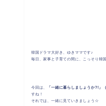
韓国ドラマ大好き、ゆきママです♪
毎日、家事と子育ての間に、こっそり韓
今回は、
「一緒に暮らしましょうか?!」（
すね！
それでは、一緒に見ていきましょう☆