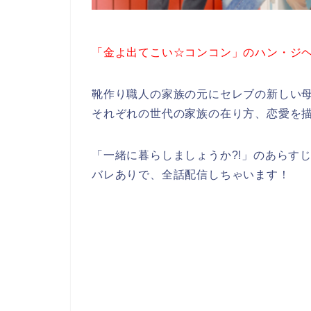
「金よ出てこい☆コンコン」のハン・ジ
靴作り職人の家族の元にセレブの新しい
それぞれの世代の家族の在り方、恋愛を
「一緒に暮らしましょうか?!」のあらす
バレありで、全話配信しちゃいます！