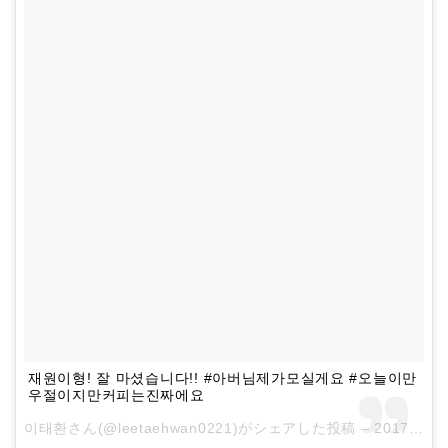
재원이형! 잘 마셨습니다!! #아버님제가모실게요 #오늘이만
우절이지만커피는진짜에요
이태환さん(@leetaehwan0221)がシェアした投稿 –
2017 4月 1 3:00午前 PDT