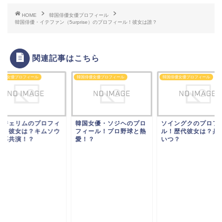
HOME
韓国俳優女優プロフィール
韓国俳優・イテファン（5urprise）のプロフィール！彼女は誰？
関連記事はこちら
俳優女優プロフィール
韓国俳優女優プロフィール
韓国俳優女優プロフィール
ンジェリムのプロフィ
韓国女優・ソジヘのプロ
ソイングクのプロフ
ル！彼女は？キムソウ
フィール！プロ野球と熱
ル！歴代彼女は？兵
と再共演！？
愛！？
いつ？