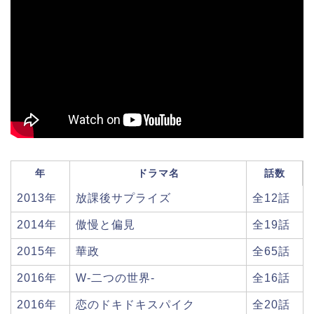
年
ドラマ名
話数
2013年
放課後サプライズ
全12話
2014年
傲慢と偏見
全19話
2015年
華政
全65話
2016年
W-二つの世界-
全16話
2016年
恋のドキドキスパイク
全20話