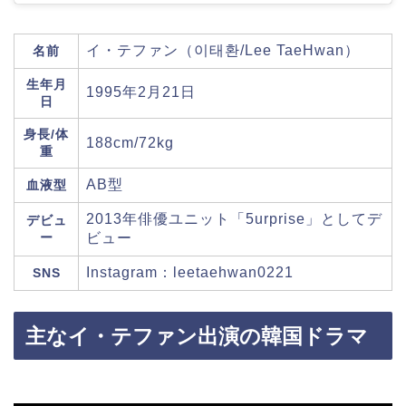
イ・テファン（이태환/Lee TaeHwan）
名前
生年月
1995年2月21日
日
身長/体
188cm/72kg
重
AB型
血液型
2013年俳優ユニット「5urprise」としてデ
デビュ
ー
ビュー
Instagram：leetaehwan0221
SNS
主なイ・テファン出演の韓国ドラマ