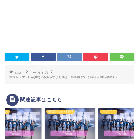
HOME
Live(ライブ)
韓国ドラマ・Live(生きる)-あらすじと感想！最終回まで（16話～18話最終回）
関連記事はこちら
e(ライブ)
相関図・キャスト情報
Live(ライブ)