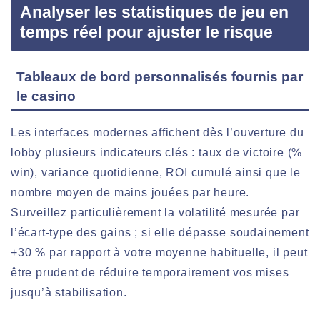
Analyser les statistiques de jeu en
temps réel pour ajuster le risque
Tableaux de bord personnalisés fournis par
le casino
Les interfaces modernes affichent dès l’ouverture du
lobby plusieurs indicateurs clés : taux de victoire (%
win), variance quotidienne, ROI cumulé ainsi que le
nombre moyen de mains jouées par heure.
Surveillez particulièrement la volatilité mesurée par
l’écart-type des gains ; si elle dépasse soudainement
+30 % par rapport à votre moyenne habituelle, il peut
être prudent de réduire temporairement vos mises
jusqu’à stabilisation.