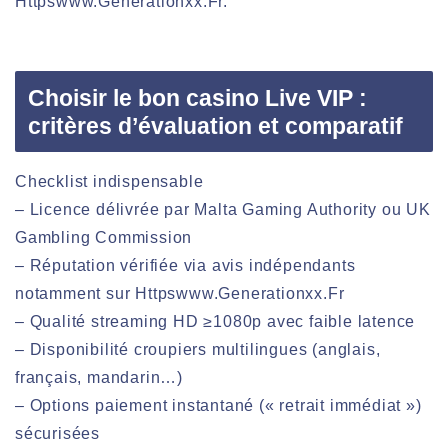
Httpswww.Generationxx.Fr.
Choisir le bon casino Live VIP :
critères d’évaluation et comparatif
Checklist indispensable
– Licence délivrée par Malta Gaming Authority ou UK
Gambling Commission
– Réputation vérifiée via avis indépendants
notamment sur Httpswww.Generationxx.Fr
– Qualité streaming HD ≥1080p avec faible latence
– Disponibilité croupiers multilingues (anglais,
français, mandarin…)
– Options paiement instantané (« retrait immédiat »)
sécurisées