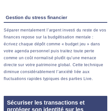
Gestion du stress financier
Séparer mentalement l’argent investi du reste de vos
finances repose sur la budgétisation mentale :
écrivez chaque dépôt comme « budget jeu » dans
votre agenda personnel puis traitez toute perte
comme un coût normalisé plutôt qu’une menace
directe sur votre patrimoine global. Cette technique
diminue considérablement l’anxiété liée aux
fluctuations rapides typiques des parties Live.
Sécuriser les transactions et
protéger son identité sur les