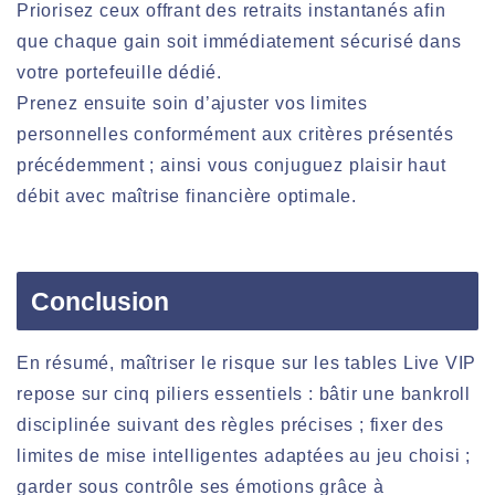
Priorisez ceux offrant des retraits instantanés afin
que chaque gain soit immédiatement sécurisé dans
votre portefeuille dédié.
Prenez ensuite soin d’ajuster vos limites
personnelles conformément aux critères présentés
précédemment ; ainsi vous conjuguez plaisir haut
débit avec maîtrise financière optimale.
Conclusion
En résumé, maîtriser le risque sur les tables Live VIP
repose sur cinq piliers essentiels : bâtir une bankroll
disciplinée suivant des règles précises ; fixer des
limites de mise intelligentes adaptées au jeu choisi ;
garder sous contrôle ses émotions grâce à