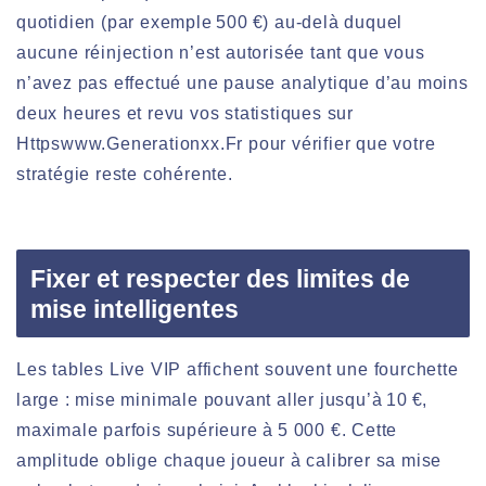
quotidien (par exemple 500 €) au-delà duquel
aucune réinjection n’est autorisée tant que vous
n’avez pas effectué une pause analytique d’au moins
deux heures et revu vos statistiques sur
Httpswww.Generationxx.Fr pour vérifier que votre
stratégie reste cohérente.
Fixer et respecter des limites de
mise intelligentes
Les tables Live VIP affichent souvent une fourchette
large : mise minimale pouvant aller jusqu’à 10 €,
maximale parfois supérieure à 5 000 €. Cette
amplitude oblige chaque joueur à calibrer sa mise