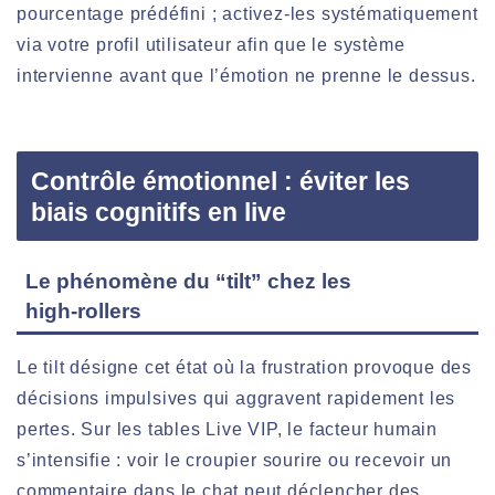
pourcentage prédéfini ; activez-les systématiquement
via votre profil utilisateur afin que le système
intervienne avant que l’émotion ne prenne le dessus.
Contrôle émotionnel : éviter les
biais cognitifs en live
Le phénomène du “tilt” chez les
high‑rollers
Le tilt désigne cet état où la frustration provoque des
décisions impulsives qui aggravent rapidement les
pertes. Sur les tables Live VIP, le facteur humain
s’intensifie : voir le croupier sourire ou recevoir un
commentaire dans le chat peut déclencher des