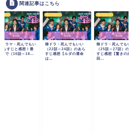
関連記事はこちら
でもいい
死んでもいい
死んでもいい
国ドラマ・死んでもい
韓ドラ・死んでもいい
韓ドラ・死んでもい
-あらすじと感想！最
（22話～24話）のあら
（25話～27話）の
まで（16話～18...
すじ感想【ルダの運命
すじ感想【驚きの起
は...
回...