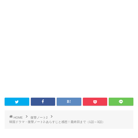
HOME
復讐ノート2
韓国ドラマ・復讐ノート2-あらすじと感想！最終回まで（1話～3話）