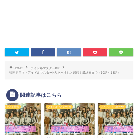
HOME
アイドルマスターKR
韓国ドラマ・アイドルマスターKR-あらすじと感想！最終回まで（16話～18話）
関連記事はこちら
図・キャスト情報
アイドルマスターKR
アイドルマスターKR