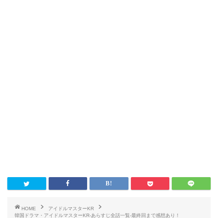
HOME
アイドルマスターKR
韓国ドラマ・アイドルマスターKR-あらすじ全話一覧-最終回まで感想あり！