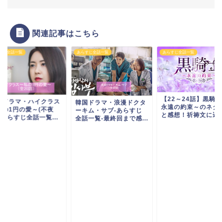
関連記事はこちら
すじ全話一覧
あらすじ全話一覧
あらすじ全話一覧
【22～24話】黒騎
国ドラマ・ハイクラス
韓国ドラマ・浪漫ドクタ
永遠の約束～のネタ
私の1円の愛～(不夜
ーキム・サブ-あらすじ
と感想！祈祷文に込め.
-あらすじ全話一覧...
全話一覧-最終回まで感...