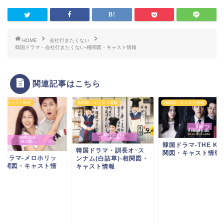
HOME
会社行きたくない
韓国ドラマ・会社行きたくない-相関図・キャスト情報
関連記事はこちら
図・キャスト情報
相関図・キャスト情報
相関図・キャスト情報
韓国ドラマ-THE K2
韓国ドラマ・訓長オ･ス
関図・キャスト情報
国ドラマ-メロホリッ
ンナム(白詰草)-相関図・
-相関図・キャスト情
キャスト情報