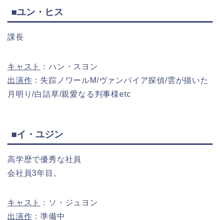
■ユン・ヒス
課長
キャスト
：ハン・スヨン
出演作
：失踪ノワールM/ヴァンパイア探偵/雲が描いた
月明り/白詰草/親愛なる判事様etc
■イ・ユジン
高学歴で優秀な社員
会社員3年目。
キャスト
：ソ・ジュヨン
出演作
：準備中