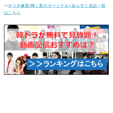
⇒
キツネ嫁星(輝く星のターミナル)-あらすじ全話一覧
はこちら