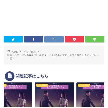
HOME
キツネ嫁星
韓国ドラマ・キツネ嫁星(輝く星のターミナル)-あらすじと感想！最終回まで（13話～
15話）
関連記事はこちら
ネ嫁星
キツネ嫁星
キツネ嫁星