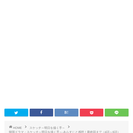
HOME
スケッチ～明日を描く手～
韓国ドラマ・スケッチ～明日を描く手～-あらすじと感想！最終回まで（4話～6話）