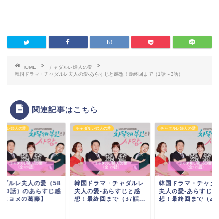
HOME
チャダルレ婦人の愛
韓国ドラマ・チャダルレ夫人の愛-あらすじと感想！最終回まで（1話～3話）
関連記事はこちら
ダルレ婦人の愛
チャダルレ婦人の愛
チャダルレ婦人の愛
ャダルレ夫人の愛（58
韓国ドラマ・チャダルレ
韓国ドラマ・チャダ
～60話）のあらすじ感
夫人の愛-あらすじと感
夫人の愛-あらすじと
【ヒョヌの葛藤】
想！最終回まで（37話...
想！最終回まで（25話