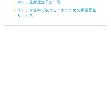
韓ドラ最新放送予定一覧
韓ドラを無料で観れる！おすすめの動画配信
サービス