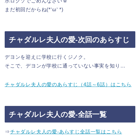
ボロクソでごめんなさいｗ
まだ初回だからね(*‘ω‘ *)
チャダルレ夫人の愛-次回のあらすじ
デヨンを迎えに学校に行くジノク。
そこで、デヨンが学校に通っていない事実を知り…
チャダルレ夫人の愛のあらすじ（4話～6話）はこちら
チャダルレ夫人の愛-全話一覧
⇒
チャダルレ夫人の愛-あらすじ全話一覧はこちら