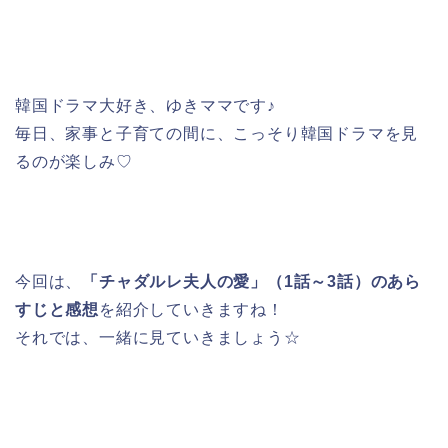
韓国ドラマ大好き、ゆきママです♪
毎日、家事と子育ての間に、こっそり韓国ドラマを見
るのが楽しみ♡
今回は、
「チャダルレ夫人の愛」（1話～3話）のあら
すじと感想
を紹介していきますね！
それでは、一緒に見ていきましょう☆