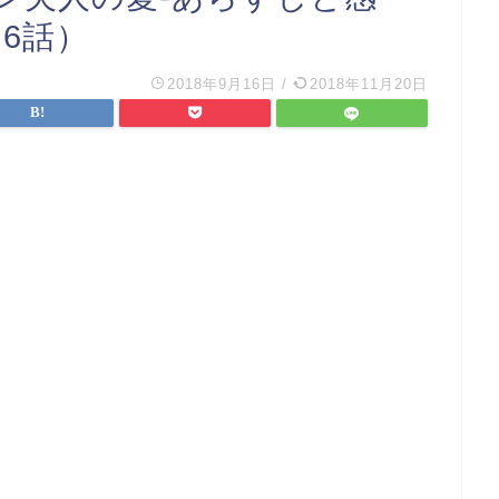
6話）
2018年9月16日
/
2018年11月20日