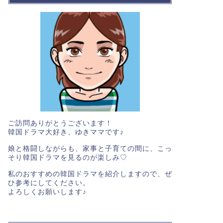
ご訪問ありがとうございます！
韓国ドラマ大好き、ゆきママです♪
娘と格闘しながらも、家事と子育ての間に、こっ
そり韓国ドラマを見るのが楽しみ♡
私のおすすめの韓国ドラマを紹介しますので、ぜ
ひ参考にしてください。
よろしくお願いします♪