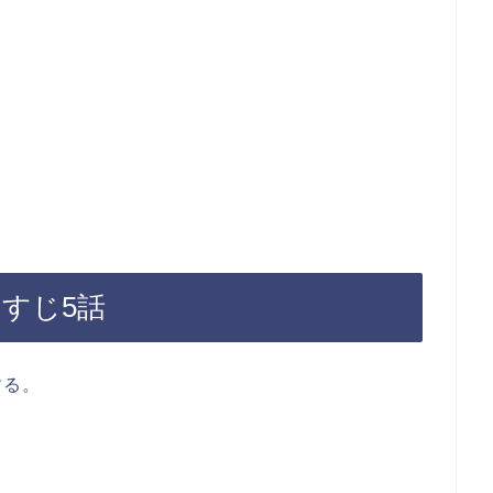
すじ5話
する。