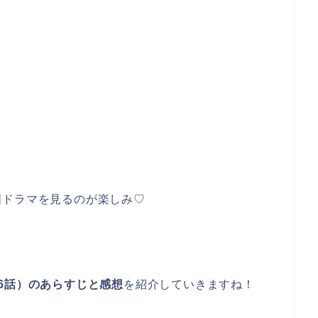
国ドラマを見るのが楽しみ♡
6話）のあらすじと感想
を紹介していきますね！