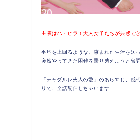
主演はハ・ヒラ！大人女子たちが共感で
平均を上回るような、恵まれた生活を送っ
突然やってきた困難を乗り越えようと奮
「チャダルレ夫人の愛」のあらすじ、感
りで、全話配信しちゃいます！