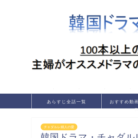
あらすじ全話一覧
おすすめ動
チャダルレ婦人の愛
韓国ドラマ・チャダル