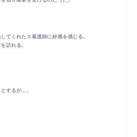
喝してくれたス看護師に好感を感じる。
室を訪れる。
うとするが…。