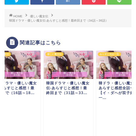
HOME
優しい魔女伝
韓国ドラマ・優しい魔女伝-あらすじと感想！最終回まで（34話～36話）
関連記事はこちら
い魔女伝
優しい魔女伝
あらすじ全話一覧
国ドラマ・優しい魔女
韓国ドラマ・優しい魔女
韓ドラ・優しい魔女
-あらすじと感想！最
伝-あらすじと感想！最
あらすじ感想全話一
まで（16話～18...
終回まで（31話～33...
【イ・ダヘが双子姉
一...