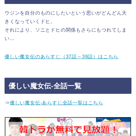
ウジンを自分のものにしたいという思いがどんどん大
きくなっていくドヒ。
それにより、ソニとドヒの関係もさらにもつれてしま
い…
優しい魔女伝のあらすじ（37話～39話）はこちら
優しい魔女伝-全話一覧
⇒
優しい魔女伝-あらすじ全話一覧はこちら