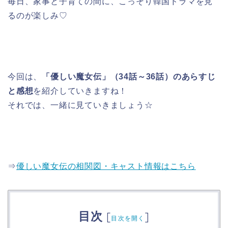
毎日、家事と子育ての間に、こっそり韓国ドラマを見
るのが楽しみ♡
今回は、
「優しい魔女伝」（34話～36話）のあらすじ
と感想
を紹介していきますね！
それでは、一緒に見ていきましょう☆
⇒
優しい魔女伝の相関図・キャスト情報はこちら
目次
[
]
目次を開く