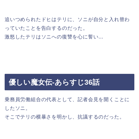
追いつめられたドヒはテリに、ソニが自分と入れ替わ
っていたことを告白するのだった。
激怒したテリはソニへの復讐を心に誓い…
優しい魔女伝-あらすじ36話
乗務員労働組合の代表として、記者会見を開くことに
したソニ。
そこでテリの横暴さを明かし、抗議するのだった。