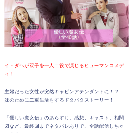
イ・ダヘが双子を一人二役で演じるヒューマンコメデ
ィ！
主婦だった女性が突然キャビンアテンダントに！？
妹のために二重生活をするドタバタストーリー！
「優しい魔女伝」のあらすじ、感想、キャスト、相関
図など、最終回までネタバレありで、全話配信しちゃ