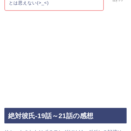
ゆきママ
とは思えない(>_<)
絶対彼氏-19話～21話の感想