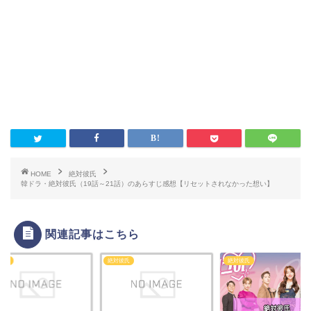
HOME
絶対彼氏
韓ドラ・絶対彼氏（19話～21話）のあらすじ感想【リセットされなかった想い】
関連記事はこちら
彼氏
絶対彼氏
絶対彼氏