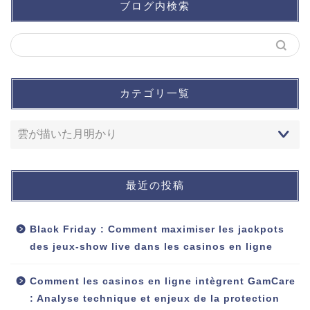
ブログ内検索
カテゴリ一覧
最近の投稿
Black Friday : Comment maximiser les jackpots
des jeux‑show live dans les casinos en ligne
Comment les casinos en ligne intègrent GamCare
: Analyse technique et enjeux de la protection