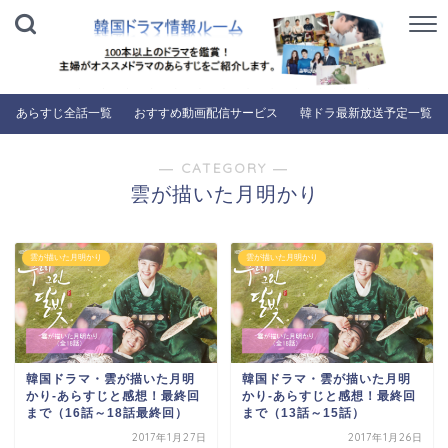
あらすじ全話一覧
おすすめ動画配信サービス
韓ドラ最新放送予定一覧
― CATEGORY ―
雲が描いた月明かり
雲が描いた月明かり
雲が描いた月明かり
韓国ドラマ・雲が描いた月明
韓国ドラマ・雲が描いた月明
かり-あらすじと感想！最終回
かり-あらすじと感想！最終回
まで（16話～18話最終回）
まで（13話～15話）
2017年1月27日
2017年1月26日