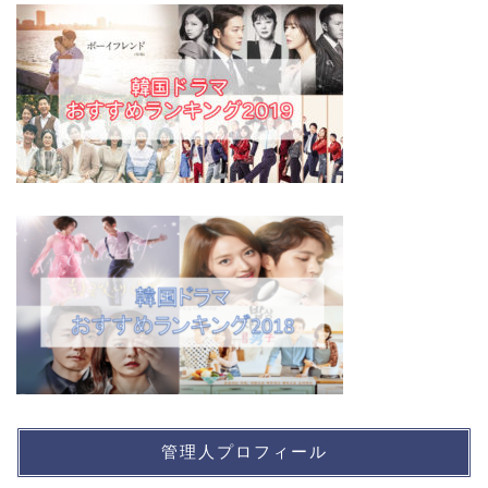
管理人プロフィール