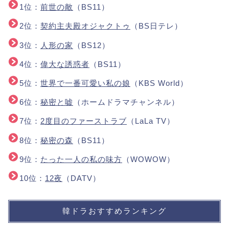
1位：
前世の敵
（BS11）
2位：
契約主夫殿オジャクトゥ
（BS日テレ）
3位：
人形の家
（BS12）
4位：
偉大な誘惑者
（BS11）
5位：
世界で一番可愛い私の娘
（KBS World）
6位：
秘密と嘘
（ホームドラマチャンネル）
7位：
2度目のファーストラブ
（LaLa TV）
8位：
秘密の森
（BS11）
9位：
たった一人の私の味方
（WOWOW）
10位：
12夜
（DATV）
韓ドラおすすめランキング