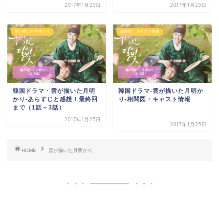
2017年1月25日
2017年1月25日
雲が描いた月明かり
相関図・キャスト情報
韓国ドラマ・雲が描いた月明
韓国ドラマ-雲が描いた月明か
かり-あらすじと感想！最終回
り-相関図・キャスト情報
まで（1話～3話）
2017年1月25日
2017年1月25日
HOME
雲が描いた月明かり