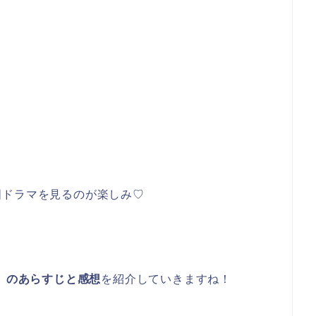
国ドラマを見るのが楽しみ♡
話）のあらすじと感想
を紹介していきますね！