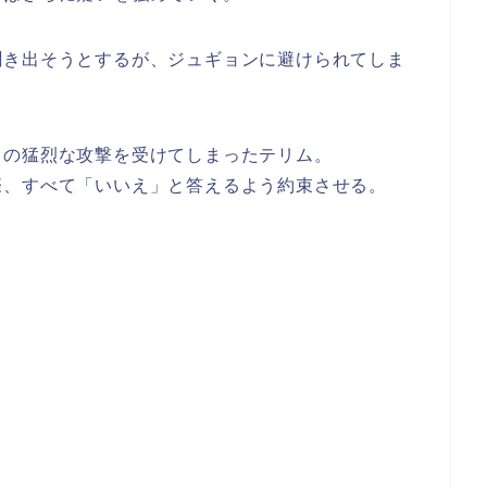
聞き出そうとするが、ジュギョンに避けられてしま
らの猛烈な攻撃を受けてしまったテリム。
際、すべて「いいえ」と答えるよう約束させる。