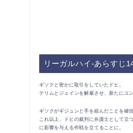
リーガルハイ-あらすじ1
ギソクと密かに取引をしていたドヒ。
テリムとジェインを解雇させ、新たにユ
ギソクがギジュンと手を組んだことを確
これ以上、ドヒの裁判に弁護士として立
に影響を与える作戦を立てることに。