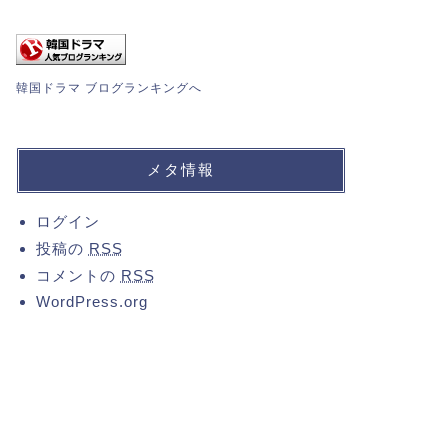
韓国ドラマ ブログランキングへ
メタ情報
ログイン
投稿の
RSS
コメントの
RSS
WordPress.org