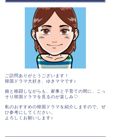
ご訪問ありがとうございます！
韓国ドラマ大好き、ゆきママです♪
娘と格闘しながらも、家事と子育ての間に、こっ
そり韓国ドラマを見るのが楽しみ♡
私のおすすめの韓国ドラマを紹介しますので、ぜ
ひ参考にしてください。
よろしくお願いします♪