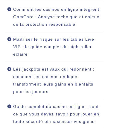
Comment les casinos en ligne intègrent
GamCare : Analyse technique et enjeux
de la protection responsable
Maîtriser le risque sur les tables Live
VIP : le guide complet du high‑roller
éclairé
Les jackpots estivaux qui redonnent :
comment les casinos en ligne
transforment leurs gains en bienfaits
pour les joueurs
Guide complet du casino en ligne : tout
ce que vous devez savoir pour jouer en
toute sécurité et maximiser vos gains