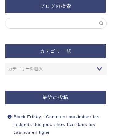
ブログ内検索
カテゴリ一覧
最近の投稿
Black Friday : Comment maximiser les
jackpots des jeux‑show live dans les
casinos en ligne