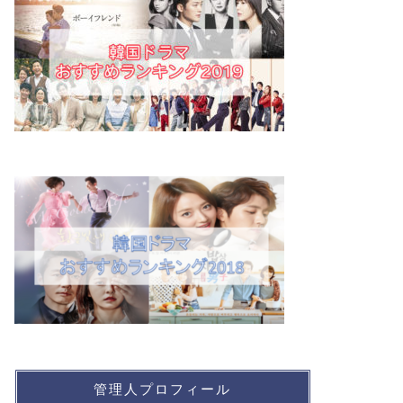
管理人プロフィール