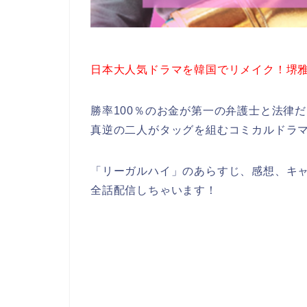
日本大人気ドラマを韓国でリメイク！堺
勝率100％のお金が第一の弁護士と法律
真逆の二人がタッグを組むコミカルドラ
「リーガルハイ」のあらすじ、感想、キ
全話配信しちゃいます！