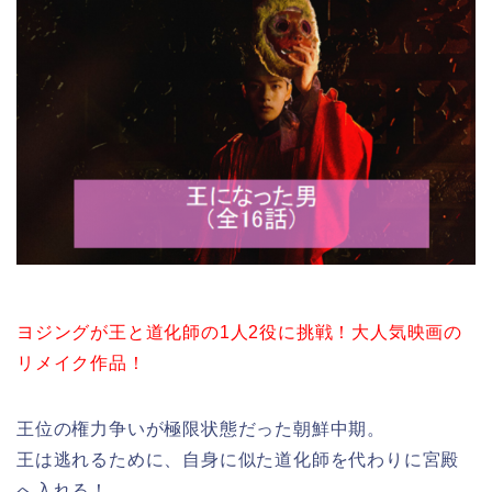
ヨジングが王と道化師の1人2役に挑戦！大人気映画の
リメイク作品！
王位の権力争いが極限状態だった朝鮮中期。
王は逃れるために、自身に似た道化師を代わりに宮殿
へ入れる！