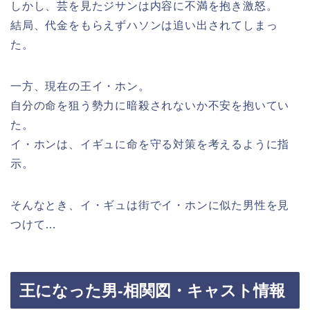
しかし、芸を見たジサンは内容に不満を抱き激怒。
結局、代金をもらえずハソンは追い出されてしまっ
た。
一方、現在の王イ・ホン。
自分の命を狙う勢力に暗殺されないか不安を抱いてい
た。
イ・ホンは、イギュに命を守る対策を考えるように指
示。
そんなとき、イ・ギュは街でイ・ホンに似た男性を見
つけて…
王になった男-相関図・キャスト情報