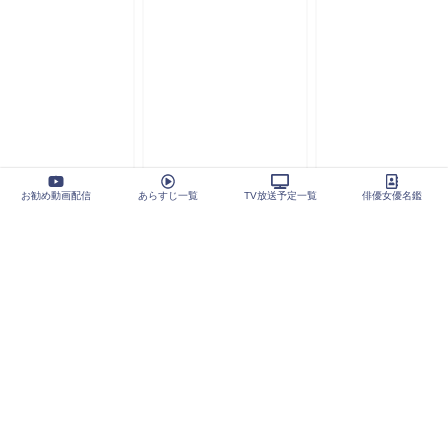
お勧め動画配信
あらすじ一覧
TV放送予定一覧
俳優女優名鑑