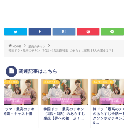
HOME
最高のチキン
韓国ドラ・最高のチキン（10話～12話最終回）のあらすじ感想【3人の運命は？】
関連記事はこちら
図・キャスト情報
最高のチキン
あらすじ全話一覧
国ドラマ・最高のチキ
韓国ドラ・最高のチキン
韓ドラ「最高のチキ
-相関図・キャスト情
（1話～3話）のあらすじ
のあらすじ全話一覧
感想【夢への第一歩！...
クソンホがチキン王
&...