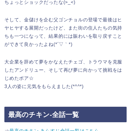
ちょっとショックだったな(>_<)
そして、金儲けを企む父ゴンチョルの登場で最後はヒ
ヤヒヤする展開だったけど、また街の住人たちの気持
ちも一つになって、結果的には賑わいを取り戻すこと
ができて良かったよね(*´▽｀*)
大企業を辞めて夢をかなえたチェゴ、トラウマを克服
したアンドリュー、そして再び夢に向かって挑戦をは
じめたボア☆
3人の姿に元気をもらえました(*^^*)
最高のチキン-全話一覧
⇒
最高のチキン-あらすじ全話一覧はこちら