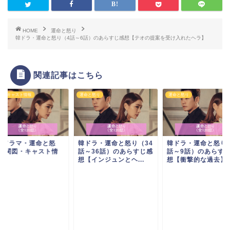
HOME
運命と怒り
韓ドラ・運命と怒り（4話～6話）のあらすじ感想【テオの提案を受け入れたヘラ】
関連記事はこちら
図・キャスト情報
運命と怒り
運命と怒り
国ドラマ・運命と怒
韓ドラ・運命と怒り（34
韓ドラ・運命と怒り
-相関図・キャスト情
話～36話）のあらすじ感
話～9話）のあらす
想【インジュンとヘ...
想【衝撃的な過去】