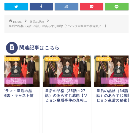
HOME
皇后の品格
皇后の品格（7話～9話）のあらすじ感想【ワンシクが皇室の警備員に！】
関連記事はこちら
図・キャスト情報
皇后の品格
皇后の品格
国ドラマ・皇后の品
皇后の品格（25話～27
皇后の品格（34話～
-相関図・キャスト情
話）のあらすじ感想【ソ
話）のあらすじ感想
ヒョン皇后事件の真相...
ヒョン皇后の秘密】