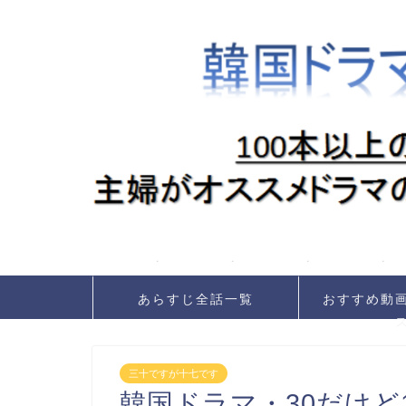
あらすじ全話一覧
おすすめ動
三十ですが十七です
韓国ドラマ・30だけど