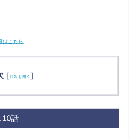
報はこちら
次
[
]
目次を開く
10話