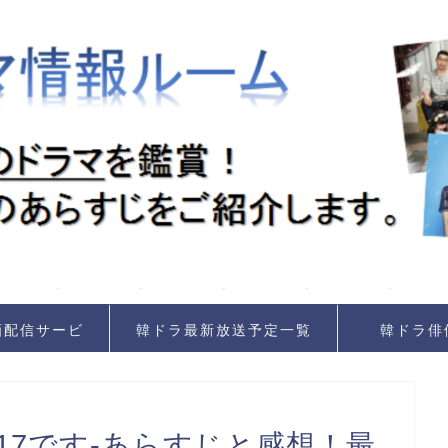
画配信サービ
韓ドラ最新放送予定一覧
韓ドラ俳
ス
17です-あらすじと感想！最