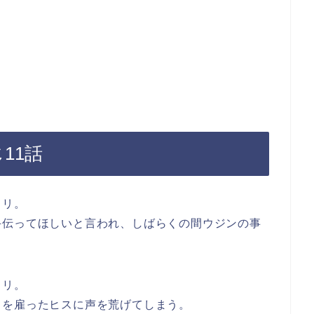
11話
ソリ。
手伝ってほしいと言われ、しばらくの間ウジンの事
ソリ。
リを雇ったヒスに声を荒げてしまう。