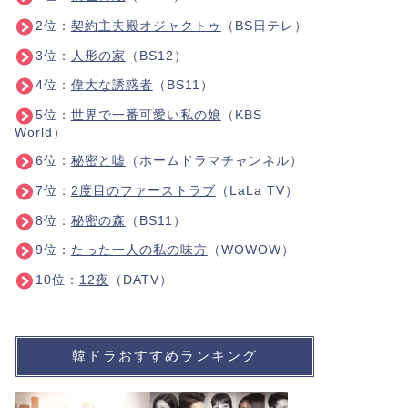
2位：
契約主夫殿オジャクトゥ
（BS日テレ）
3位：
人形の家
（BS12）
4位：
偉大な誘惑者
（BS11）
5位：
世界で一番可愛い私の娘
（KBS
World）
6位：
秘密と嘘
（ホームドラマチャンネル）
7位：
2度目のファーストラブ
（LaLa TV）
8位：
秘密の森
（BS11）
9位：
たった一人の私の味方
（WOWOW）
10位：
12夜
（DATV）
韓ドラおすすめランキング