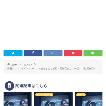
HOME
ボイス2
韓国ドラマ・ボイス シーズン2-あらすじと感想！最終回まで（10話～12話最終回）
関連記事はこちら
ス2
あらすじ全話一覧
ボイス2