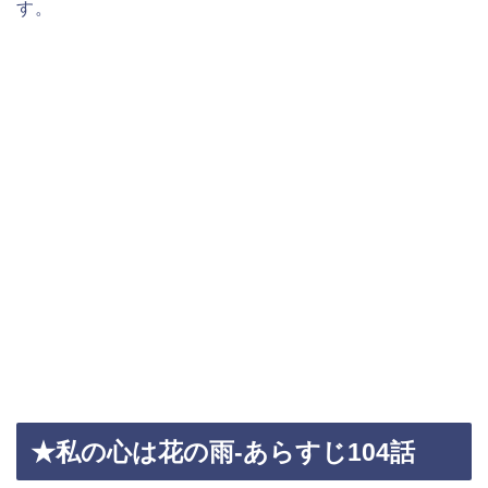
す。
★私の心は花の雨-あらすじ104話