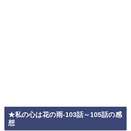
★私の心は花の雨-103話～105話の感
想