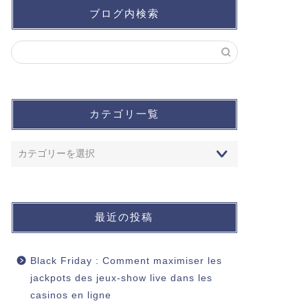
ブログ内検索
カテゴリ一覧
最近の投稿
Black Friday : Comment maximiser les
jackpots des jeux‑show live dans les
casinos en ligne