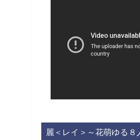
麗＜レイ＞～花萌ゆる８