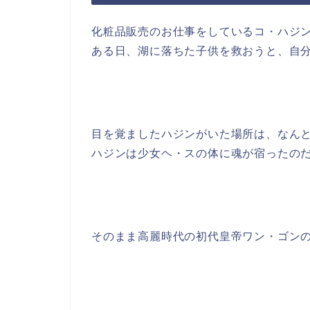
化粧品販売のお仕事をしているコ・ハジ
ある日、湖に落ちた子供を救おうと、自
目を覚ましたハジンがいた場所は、なん
ハジンは少女ヘ・スの体に魂が宿ったの
そのまま高麗時代の初代皇帝ワン・ゴン