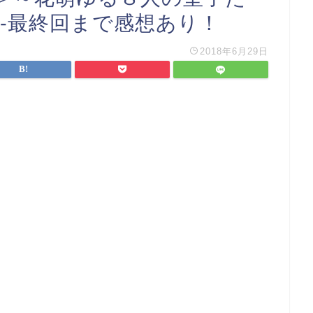
-最終回まで感想あり！
2018年6月29日