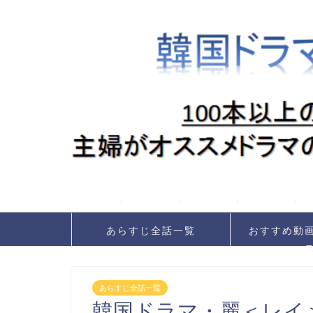
あらすじ全話一覧
おすすめ動
あらすじ全話一覧
韓国ドラマ・麗＜レイ