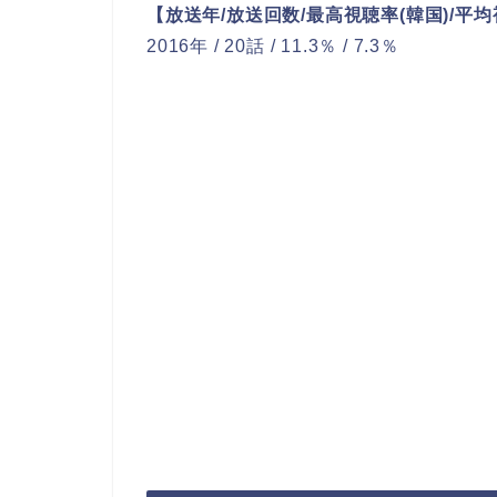
【放送年/放送回数/最高視聴率(韓国)/平均
2016年 / 20話 / 11.3％ / 7.3％