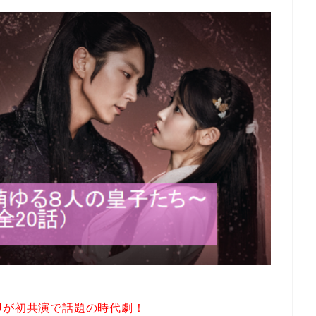
Uが初共演で話題の時代劇！