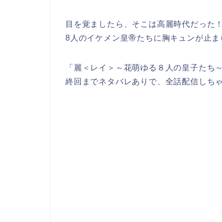
目を覚ましたら、そこは高麗時代だった
8人のイケメン皇帝たちに胸キュンが止ま
「麗＜レイ＞～花萌ゆる８人の皇子たち
終回までネタバレありで、全話配信しち