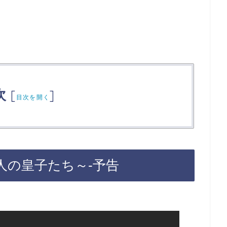
次
[
]
目次を開く
人の皇子たち～-予告