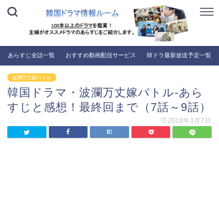
あらすじ全話一覧
おすすめ動画配信サービス
韓ドラ最新放送予定一覧
波瀾万丈嫁バトル
韓国ドラマ・波瀾万丈嫁バトル-あら
すじと感想！最終回まで（7話～9話）
2018年1月7日