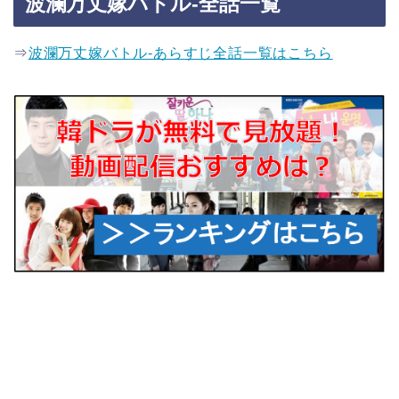
波瀾万丈嫁バトル-全話一覧
⇒
波瀾万丈嫁バトル-あらすじ全話一覧はこちら