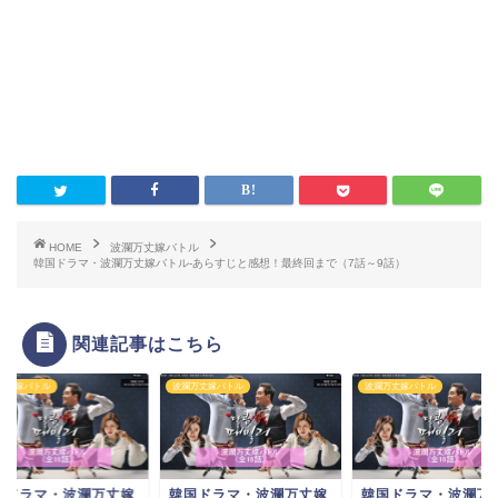
HOME
波瀾万丈嫁バトル
韓国ドラマ・波瀾万丈嫁バトル-あらすじと感想！最終回まで（7話～9話）
関連記事はこちら
万丈嫁バトル
波瀾万丈嫁バトル
波瀾万丈嫁バトル
国ドラマ・波瀾万丈嫁
韓国ドラマ・波瀾万丈嫁
韓国ドラマ・波瀾万